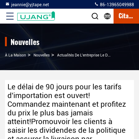
jeannie@yjtape.net
86-13965049988
Citation
Nouvelles
>
>
À La Maison
Nouvelles
Actualités De L'entreprise Le Délai De 90 Jours Pour Les Tarifs D'importation Est Ouvert! Commandez Maintenant Et Profitez Du Prix Le Plus Bas Jamais Atteint!Promouvoir Les Clients À Saisir Les Dividendes De La Politique Et Assurer La Livraison Par L'approvisionnement Omnicanal
Le délai de 90 jours pour les tarifs
d'importation est ouvert!
Commandez maintenant et profitez
du prix le plus bas jamais
atteint!Promouvoir les clients à
saisir les dividendes de la politique