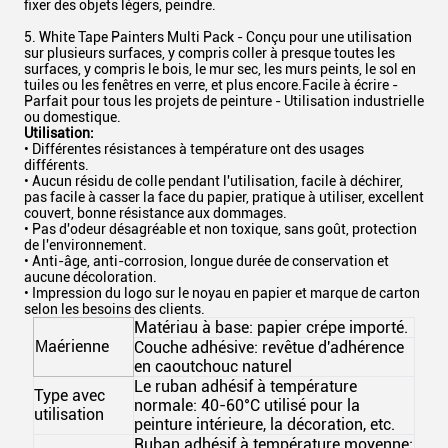
fixer des objets légers, peindre.
5. White Tape Painters Multi Pack - Conçu pour une utilisation
sur plusieurs surfaces, y compris coller à presque toutes les
surfaces, y compris le bois, le mur sec, les murs peints, le sol en
tuiles ou les fenêtres en verre, et plus encore.Facile à écrire -
Parfait pour tous les projets de peinture - Utilisation industrielle
ou domestique.
Utilisation:
• Différentes résistances à température ont des usages
différents.
• Aucun résidu de colle pendant l'utilisation, facile à déchirer,
pas facile à casser la face du papier, pratique à utiliser, excellent
couvert, bonne résistance aux dommages.
• Pas d'odeur désagréable et non toxique, sans goût, protection
de l'environnement.
• Anti-âge, anti-corrosion, longue durée de conservation et
aucune décoloration.
• Impression du logo sur le noyau en papier et marque de carton
selon les besoins des clients.
Matériau à base: papier crépe importé.
aérienne
M
Couche adhésive: revêtue d'adhérence
en caoutchouc naturel
Le ruban adhésif à température
Type avec
normale: 40-60°C utilisé pour la
utilisation
peinture intérieure, la décoration, etc.
Ruban adhésif à température moyenne: