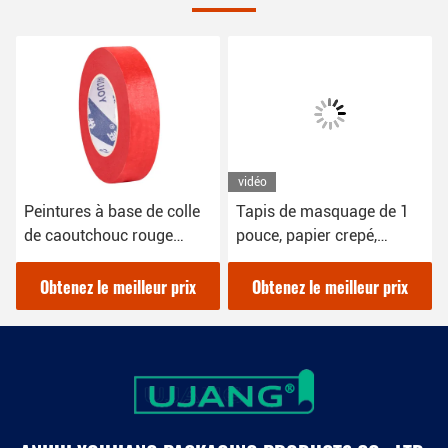
vidéo
Peintures à base de colle
Tapis de masquage de 1
de caoutchouc rouge
pouce, papier crepé,
bande adhésive
découpage
masquante 12 mm pour
Obtenez le meilleur prix
Obtenez le meilleur prix
automobile