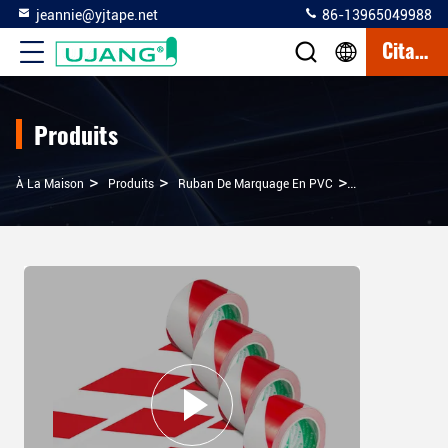
jeannie@yjtape.net
86-13965049988
Citation
Produits
>
>
>
À La Maison
Produits
Ruban De Marquage En PVC
Tape De Marquag