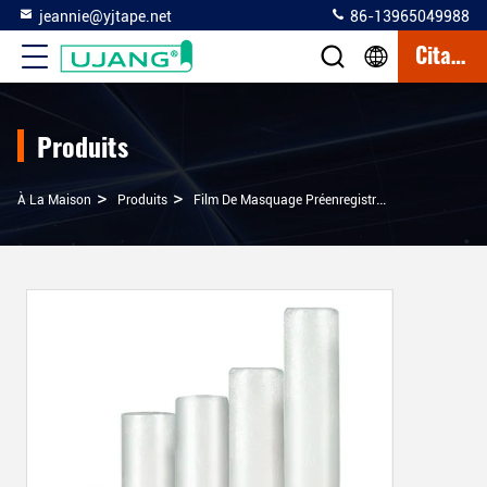
jeannie@yjtape.net
86-13965049988
Citation
Produits
>
>
>
À La Maison
Produits
Film De Masquage Préenregistré
Peinture De 