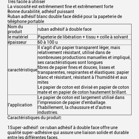
Très facile à utiliser
La viscosité est extrêmement fine et extrêmement forte
Bonne durabilité, adhésif puissant
Ruban adhésif blanc double face dédié pour la papeterie de
téléphone portable
Nom du
ruban adhésif à double face
produit
le matériel
Papeterie de libération + tissu + colle à solvant
épaisseur
60 à 100 u
Il s'agit d'un papier transparent léger, mais
relativement résistant, utilisé dans de
nombreuses productions manuelles et impliqué,
ses caractéristiques sont longues
fibres de papier fines et douces, lisses et
caractéristique
transparentes, respirantes et élastiques: papier
blanc et résistant, résistant à l'humidité et aux
mites
Le papier de coton est divisé en papier de coton
mate et en papier de coton hautement brillant.
Le papier de coton est largement utilisé dans
l'impression de papier d'emballage.
l'application
l'habillement, la chaussure et d'autres
industries.
Caractéristiques du produit:
1Super-adhésif: ce ruban adhésif à double face offre une
qualité super-adhésive qui assure une liaison solide et durable
entre les différentes faces.