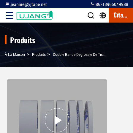
jeannie@yjtape.net
86-13965049988
Citation
Produits
>
>
>
À La Maison
Produits
Double Bande Dégrossie De Tissu
Ruloir En 