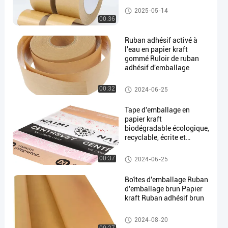
Papier d'emballage de bande
2025-05-14
paerforée
00:36
Ruban adhésif activé à
l'eau en papier kraft
gommé Ruloir de ruban
adhésif d'emballage
en
Papier d'emballage de bande
00:32
2024-06-25
paerforée
Tape d'emballage en
papier kraft
biodégradable écologique,
recyclable, écrite et
expéditionnaire pour
l'étanchéité
Papier d'emballage de bande
00:37
2024-06-25
paerforée
Boîtes d'emballage Ruban
d'emballage brun Papier
kraft Ruban adhésif brun
Papier d'emballage de bande
2024-08-20
paerforée