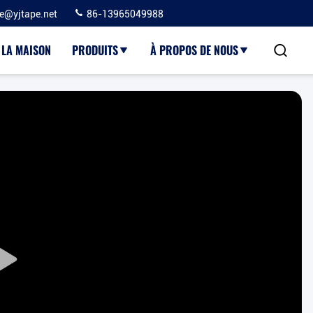
ie@yjtape.net
86-13965049988
 LA MAISON
PRODUITS
À PROPOS DE NOUS
Play
Video