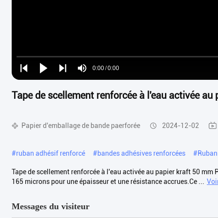
Loaded
:
0%
0:00
/
0:00
Play
Play
Play
Mute
Current
Duration
next
next
Tape de scellement renforcée à l'eau activée au
Time
Papier d'emballage de bande paerforée
2024-12-02
#
ruban adhésif renforcé
#
bandes adhésives renforcées
#
Ruban 
Tape de scellement renforcée à l'eau activée au papier kraft 50 mm 
165 microns pour une épaisseur et une résistance accrues.Ce ...
Voi
Messages du visiteur