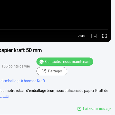
Auto
Picture-
Fullscre
in-
Picture
 papier kraft 50 mm
Contactez-nous maintenant
156 points de vue
Partager
d'emballage à base de Kraft
Pour notre ruban d'emballage brun, nous utilisons du papier Kraft de
r plus
Laissez un message