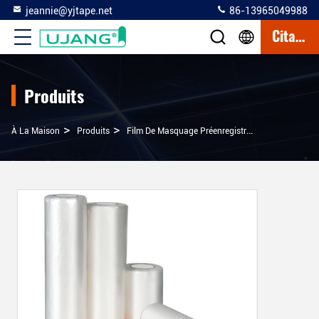
jeannie@yjtape.net
86-13965049988
Citation
Produits
>
>
>
À La Maison
Produits
Film De Masquage Préenregistré
Film Pré-Col